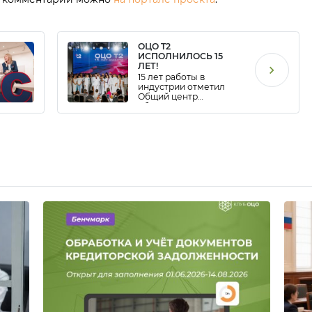
ОЦО T2
ИСПОЛНИЛОСЬ 15
ЛЕТ!
15 лет работы в
индустрии отметил
Общий центр
обслуживания
компании T2!ОЦО был
открыт в Воронеже в
2010 году. Начинал
Центр тогда еще
компании Tele2 как
ОЦО, представляющий
своим клиентам
бухгалтерские и
транзакционные
услуги, за годы работы
прошел стадию
становления и
стандартизации
процессов, достиг
уровня зрелости. В
2022 году Центр начал
глобальную
трансформацию для
построения
клиентоцентричной
модели, […]