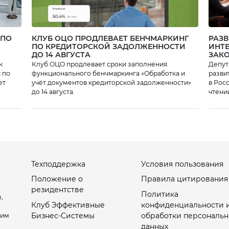
 ПО
КЛУБ ОЦО ПРОДЛЕВАЕТ БЕНЧМАРКИНГ
РАЗВ
ПО КРЕДИТОРСКОЙ ЗАДОЛЖЕННОСТИ
ИНТЕ
ДО 14 АВГУСТА
ЗАК
к
Клуб ОЦО продлевает сроки заполнения
Депут
 по
функционального бенчмаркинга «Обработка и
разви
ет
учёт документов кредиторской задолженности»
в Рос
до 14 августа.
чтени
регул
стату
Техподдержка
Условия пользования
Положение о
Правила цитирования
резидентстве
Политика
,
Клуб Эффективные
конфиденциальности 
Бизнес-Системы
обработки персональн
оим
данных