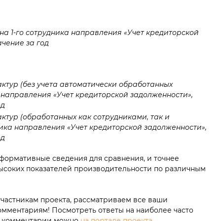
на 1-го сотрудника направления «Учет кредиторской
чение за год
ктур (без учета автоматически обработанных
а направления
«
Учет кредиторской задолженности»,
од
ктур (обработанных как сотрудниками, так и
дника направления
«
Учет кредиторской задолженности»,
од
формативные сведения для сравнения, и точнее
ысоких показателей производительности по различным
частникам проекта, рассматриваем все ваши
мментариям! Посмотреть ответы на наиболее часто
и комментарии можно
на портале проекта
.