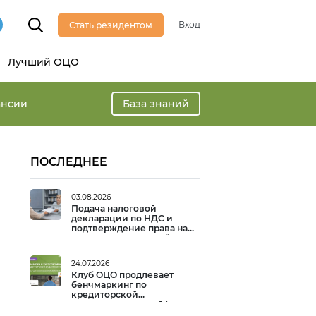
Вход
Стать резидентом
Лучший ОЦО
ансии
База знаний
ПОСЛЕДНЕЕ
03.08.2026
Подача налоговой
декларации по НДС и
подтверждение права на
вычет: практический опыт
24.07.2026
Клуб ОЦО продлевает
бенчмаркинг по
кредиторской
задолженности до 14
августа