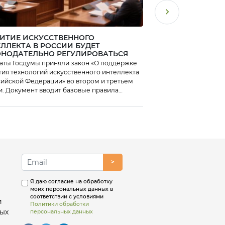
ИТИЕ ИСКУССТВЕННОГО
ПОДВЕДЕНЫ ИТОГ
ЛЛЕКТА В РОССИИ БУДЕТ
«ПОДБОР ПЕРСОН
ОНОДАТЕЛЬНО РЕГУЛИРОВАТЬСЯ
аты Госдумы приняли закон «О поддержке
Клуб ОЦО завершил 
тия технологий искусственного интеллекта
бенчмаркинг «Подбор
сийской Федерации» во втором и третьем
и. Документ вводит базовые правила
ирования отрасли и определяет правовой
с разработчиков больших AI- моделей.
>
Я даю согласие на обработку
моих персональных данных в
соответствии с условиями
и
Политики обработки
ых
персональных данных