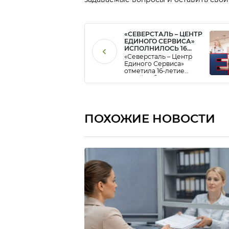
«СЕВЕРСТАЛЬ – ЦЕНТР
ЕДИНОГО СЕРВИСА»
ИСПОЛНИЛОСЬ 16
ЛЕТ!
«Северсталь – Центр
Единого Сервиса»
отметила 16-летие
своей работы на рынке
Общих центров
обслуживания.
ПОХОЖИЕ НОВОСТИ