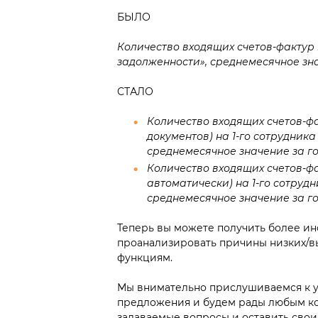
БЫЛО
Количество входящих счетов-фактур 
задолженности», среднемесячное зна
СТАЛО
Количество входящих счетов-фа
документов) на 1-го сотрудник
среднемесячное значение за г
Количество входящих счетов-фа
автоматически) на 1-го сотру
среднемесячное значение за г
Теперь вы можете получить более ин
проанализировать причины низких/в
функциям.
Мы внимательно прислушиваемся к у
предложения и будем рады любым ко
задаваемые вопросы и оставить сво