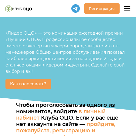
Регистрация
«Лидер ОЦО» — это номинация ежегодной премии
«Лучший ОЦО». Профессиональное сообщество
вместе с экспертным жюри определит, кто из топ-
менеджеров Общих центров обслуживания показал
наиболее яркие достижения за последние 2 года и
стал настоящим лидером индустрии. Сделайте свой
выбор и вы!
Как голосовать?
Чтобы проголосовать за одного из
номинантов, войдите
в личный
кабинет
Клуба ОЦО. Если у вас еще
нет аккаунта на сайте —
пройдите,
пожалуйста, регистрацию и