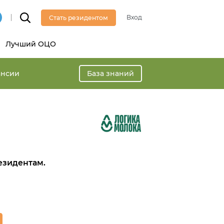
Вход
Стать резидентом
Лучший ОЦО
ансии
База знаний
езидентам.