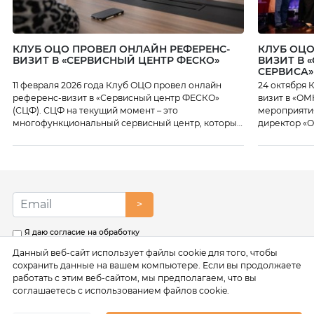
КЛУБ ОЦО ПРОВЕЛ ОНЛАЙН РЕФЕРЕНС-
КЛУБ ОЦО
ВИЗИТ В «СЕРВИСНЫЙ ЦЕНТР ФЕСКО»
ВИЗИТ В 
СЕРВИСА»
11 февраля 2026 года Клуб ОЦО провел онлайн
24 октября 
референс-визит в «Сервисный центр ФЕСКО»
визит в «ОМ
(СЦФ). СЦФ на текущий момент – это
мероприяти
многофункциональный сервисный центр, который
директор «О
осуществляет функции бухгалтерского и
также линей
налогового учета, подготовки отчетности,
какие серви
предоставляет HR-сервисы, юридическое
цифровые и
сопровождение, казначейские функции,
как работаю
поддержку закупок и многое другое. В Центре на
начался с п
текущий момент работает более 1300 человек.
директор […]
>
Специалисты Центра рассказали […]
Я даю согласие на обработку
моих персональных данных в
Данный веб-сайт использует файлы cookie для того, чтобы
соответствии с условиями
Политики обработки
сохранить данные на вашем компьютере. Если вы продолжаете
персональных данных
работать с этим веб-сайтом, мы предполагаем, что вы
соглашаетесь с использованием файлов cookie.