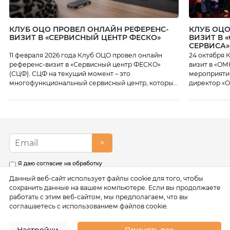
КЛУБ ОЦО ПРОВЕЛ ОНЛАЙН РЕФЕРЕНС-
КЛУБ ОЦО
ВИЗИТ В «СЕРВИСНЫЙ ЦЕНТР ФЕСКО»
ВИЗИТ В 
СЕРВИСА»
11 февраля 2026 года Клуб ОЦО провел онлайн
24 октября 
референс-визит в «Сервисный центр ФЕСКО»
визит в «ОМ
(СЦФ). СЦФ на текущий момент – это
мероприяти
многофункциональный сервисный центр, который
директор «О
осуществляет функции бухгалтерского и
также линей
налогового учета, подготовки отчетности,
какие серви
предоставляет HR-сервисы, юридическое
цифровые и
сопровождение, казначейские функции,
как работаю
поддержку закупок и многое другое. В Центре на
начался с п
текущий момент работает более 1300 человек.
директор […]
>
Специалисты Центра рассказали […]
Я даю согласие на обработку
моих персональных данных в
Данный веб-сайт использует файлы cookie для того, чтобы
соответствии с условиями
Политики обработки
сохранить данные на вашем компьютере. Если вы продолжаете
персональных данных
работать с этим веб-сайтом, мы предполагаем, что вы
соглашаетесь с использованием файлов cookie.
Настройки
Принять все