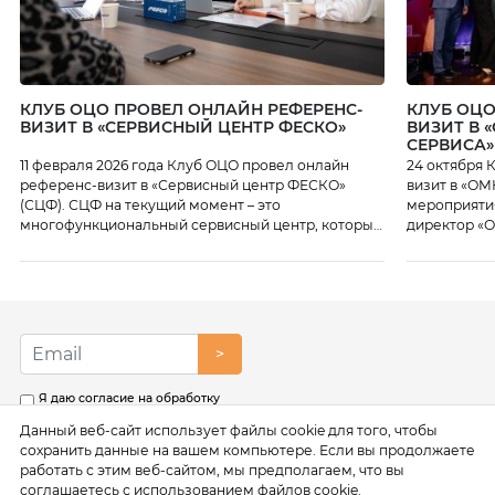
КЛУБ ОЦО ПРОВЕЛ ОНЛАЙН РЕФЕРЕНС-
КЛУБ ОЦО
ВИЗИТ В «СЕРВИСНЫЙ ЦЕНТР ФЕСКО»
ВИЗИТ В 
СЕРВИСА»
11 февраля 2026 года Клуб ОЦО провел онлайн
24 октября 
референс-визит в «Сервисный центр ФЕСКО»
визит в «ОМ
(СЦФ). СЦФ на текущий момент – это
мероприяти
многофункциональный сервисный центр, который
директор «О
осуществляет функции бухгалтерского и
также линей
налогового учета, подготовки отчетности,
какие серви
предоставляет HR-сервисы, юридическое
цифровые и
сопровождение, казначейские функции,
как работаю
поддержку закупок и многое другое. В Центре на
начался с п
текущий момент работает более 1300 человек.
директор […]
>
Специалисты Центра рассказали […]
Я даю согласие на обработку
моих персональных данных в
Данный веб-сайт использует файлы cookie для того, чтобы
соответствии с условиями
Политики обработки
сохранить данные на вашем компьютере. Если вы продолжаете
персональных данных
работать с этим веб-сайтом, мы предполагаем, что вы
соглашаетесь с использованием файлов cookie.