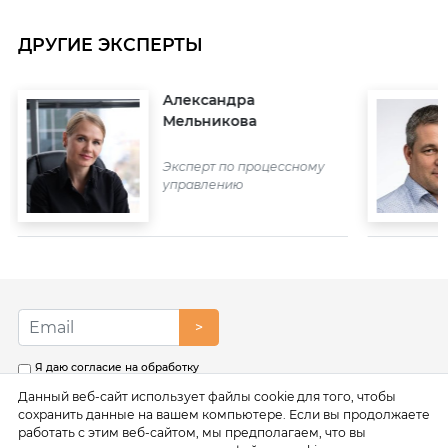
ДРУГИЕ ЭКСПЕРТЫ
Александра
Мельникова
Эксперт по процессному
управлению
>
Я даю согласие на обработку
моих персональных данных в
Данный веб-сайт использует файлы cookie для того, чтобы
соответствии с условиями
Политики обработки
сохранить данные на вашем компьютере. Если вы продолжаете
персональных данных
работать с этим веб-сайтом, мы предполагаем, что вы