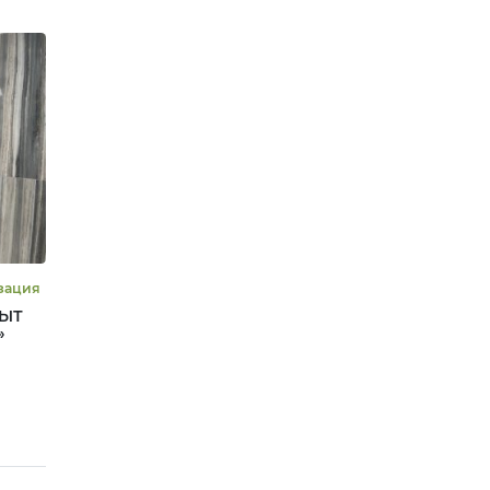
 #Цифровизация
ПЫТ
»