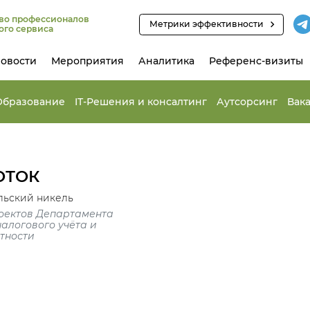
во профессионалов
Метрики эффективности
ого сервиса
овости
Мероприятия
Аналитика
Референс-визиты
Образование
IT-Решения и консалтинг
Аутсорсинг
Вак
ОТОК
льский никель
оектов Департамента
налогового учёта и
тности