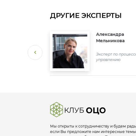
ДРУГИЕ ЭКСПЕРТЫ
слав
Александра
улин
Мельникова
Гидро ОЦО
альник отдела по
Эксперт по процес
рдинации и
управлению
дрению проектов
Мы открыты к сотрудничеству и будем рады
если Вы предложите нам интересные темы