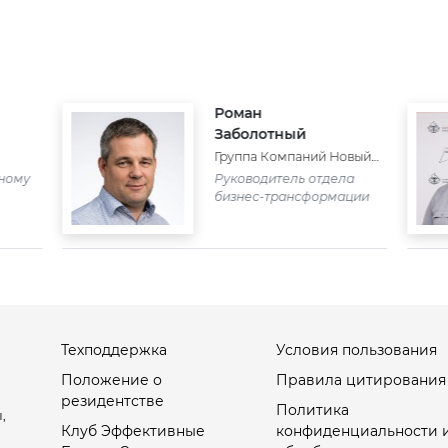
Роман
Заболотный
Группа Компаний Новый
город
сному
Руководитель отдела
бизнес-трансформации
Техподдержка
Условия пользования
Положение о
Правила цитирования
резидентстве
Политика
,
Клуб Эффективные
конфиденциальности 