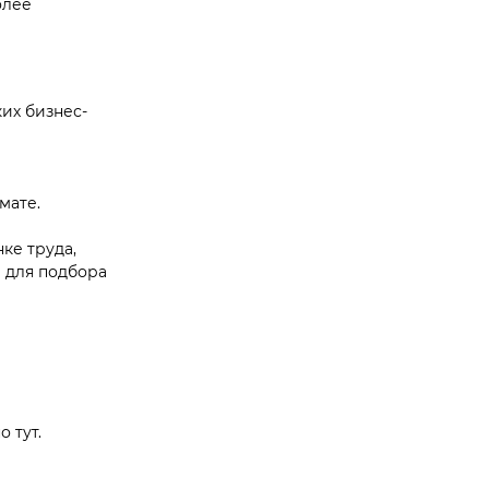
олее
их бизнес-
мате.
ке труда,
 для подбора
 тут.