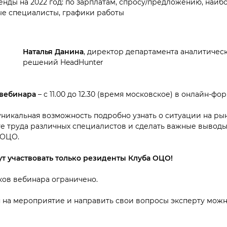
енды на 2022 год: по зарплатам, спросу/предложению, наиб
е специалисты, графики работы
Наталья Данина
, директор департамента аналитическ
решений HeadHunter
вебинара
– c 11.00 до 12.30 (время московское) в онлайн-фор
уникальная возможность подробно узнать о ситуации на рын
те труда различных специалистов и сделать важные выводы
 ОЦО.
т участвовать только резиденты Клуба ОЦО!
ков вебинара ограничено.
 на мероприятие и направить свои вопросы эксперту можно