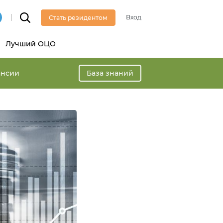
Вход
Стать резидентом
Лучший ОЦО
ансии
База знаний