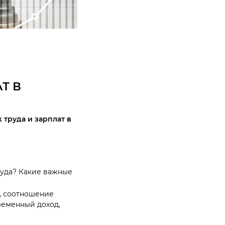
Т В
 труда и зарплат в
труда? Какие важные
, соотношение
ременный доход,