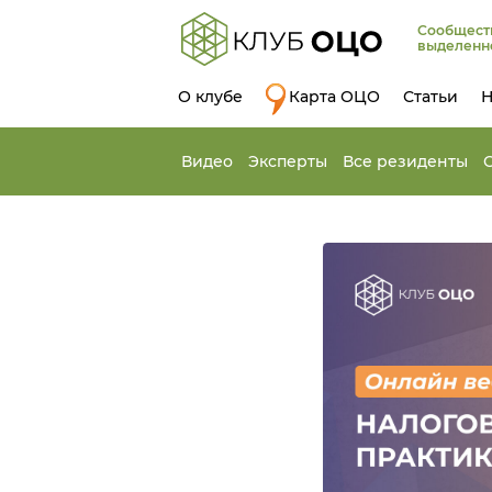
Сообщест
выделенн
О клубе
Карта ОЦО
Статьи
Н
Видео
Эксперты
Все резиденты