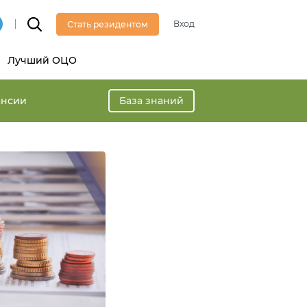
Вход
Стать резидентом
Лучший ОЦО
ансии
База знаний