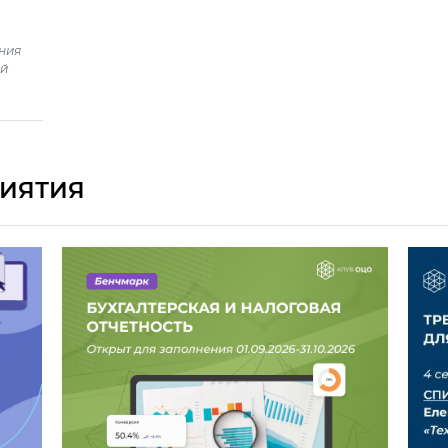
ния
ый
ИЯТИЯ